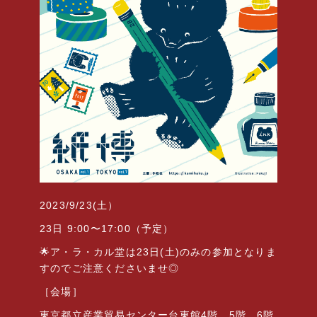
2023/9/23(
土）
23
日
9:00
〜
17:00
（予定）
🌟
ア・ラ・カル堂は
23
日
(
土
)
のみの参加となりま
すのでご注意くださいませ◎
［会場］
東京都立産業貿易センター台東館
4
階、
5
階、
6
階