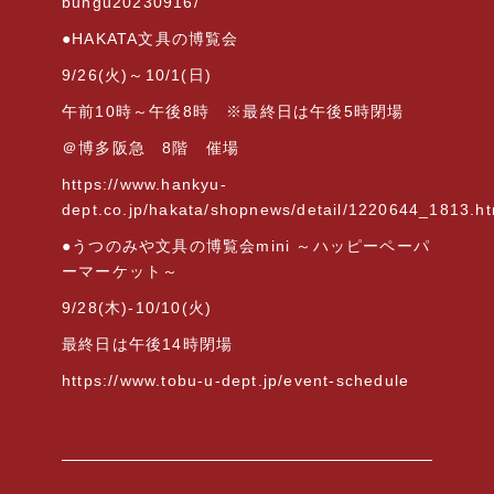
bungu20230916/
●HAKATA
文具の博覧会
9/26(
火
)
～
10/1(
日
)
午前
10
時～午後
8
時 ※最終日は午後
5
時閉場
＠博多阪急
8
階 催場
https://www.hankyu-
dept.co.jp/hakata/shopnews/detail/1220644_1813.ht
●
うつのみや文具の博覧会
mini
～ハッピーペーパ
ーマーケット～
9/28(
木
)-10/10(
火
)
最終日は午後
14
時閉場
https://www.tobu-u-dept.jp/event-schedule