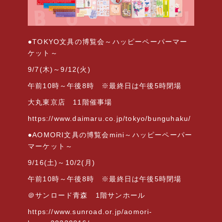
●TOKYO
文具の博覧会～ハッピーペーパーマー
ケット～
9/7(
木
)
～
9/12(
火
)
午前
10
時～午後
8
時 ※最終日は午後
5
時閉場
大丸東京店
11
階催事場
https://www.daimaru.co.jp/tokyo/bunguhaku/
●AOMORI
文具の博覧会
mini
～ハッピーペーパー
マーケット～
9/16(
土
)
～
10/2(
月
)
午前
10
時～午後
8
時 ※最終日は午後
5
時閉場
＠サンロード青森
1
階サンホール
https://www.sunroad.or.jp/aomori-