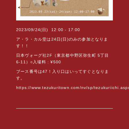
2023/09/24(
日
)
12:00 - 17:00
ア・ラ・カル堂は
24
日
(
日
)
のみの参加となりま
す！！
日本ヴォーグ社
2F
（東京都中野区弥生町
5
丁目
6-11
）
○
入場料
: ¥500
ブース番号は47！入り口はいってすぐとなりま
す。
https://www.tezukuritown.com/nv/sp/tezukuriichi.asp