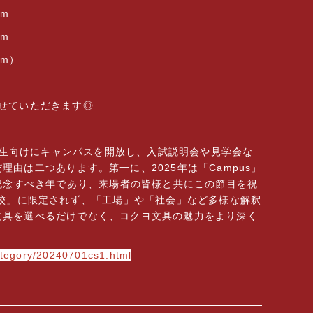
m
m
3m）
せていただきます◎
受験生向けにキャンパスを開放し、入試説明会や見学会な
由は二つあります。第一に、2025年は「Campus」
の記念すべき年であり、来場者の皆様と共にこの節目を祝
学校」に限定されず、「工場」や「社会」など多様な解釈
文具を選べるだけでなく、コクヨ文具の魅力をより深く
ategory/20240701cs1.html