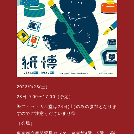
2023/9/23(
土）
23
日
9:00
〜
17:00
（予定）
🌟
ア・ラ・カル堂は
23
日
(
土
)
のみの参加となりま
すのでご注意くださいませ◎
［会場］
東京都立産業貿易センター台東館
4
階、
5
階、
6
階