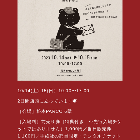
10/14(
土
)-15(
日）
10:00
〜
17:00
2
日間店頭に立っています
🕊
［会場］松本
PARCO 6
階
［入場料］前売り券（特典付き ※先行入場チケ
ットではありません）
1,000
円／当日販売券
1,100
円／手紙社の部員限定・デジタルチケット