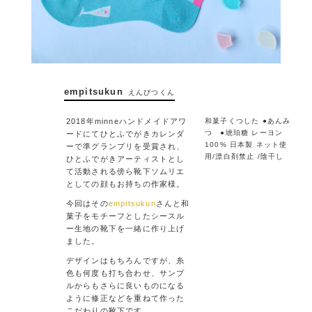
empitsukun
えんぴつくん
2018年minneハンドメイドアワ
和菓子くつした ●あんみ
つ ●琥珀糖 レーヨン
ードにてひとふでがきカレンダ
100% 日本製 ネット使
ーで準グランプリを受賞され、
用/漂白剤禁止 /陰干し
ひとふでがきアーティストとし
て活動される傍ら靴下ソムリエ
としての顔もお持ちの作家様。
今回はその
empitsukun
さんと和
菓子をモチーフとしたシースル
ー生地の靴下を一緒に作り上げ
ました。
デザインはもちろんですが、糸
色も何度も打ち合わせ、サンプ
ルからもさらに良いものになる
ように修正などを重ねて作った
こだわりの靴下です。