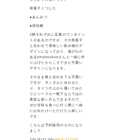
和菓子くつした
●あんみつ
●琥珀糖
2柄それぞれに足裏のワンポイン
トがあるのですが、その和菓子
と合わせて美味しい飲み物のデ
ザインになっており、遊び心の
あるempitsukunさんと一緒に作
り上げたからこそできた可愛い
デザインになります。
そのまま靴と合わせても可愛い
ですが、サンダルと合わせた
り、タイツの上から履いてみた
りとシースルー靴下ならではの
豊富な使い方もできますので、
ぜひ甘味を食べに行く際に一緒
にお出かけいただけたら嬉しい
です。
こちらは予約販売のものになり
まして、
7/5(日)21:00~
WEB STORE