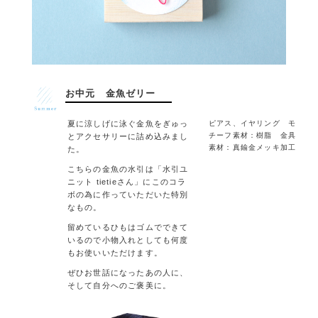
お中元 金魚ゼリー
夏に涼しげに泳ぐ金魚をぎゅっ
ピアス、イヤリング モ
チーフ素材：樹脂 金具
とアクセサリーに詰め込みまし
素材：真鍮金メッキ加工
た。
こちらの金魚の水引は「水引ユ
ニット tietieさん」にこのコラ
ボの為に作っていただいた特別
なもの。
留めているひもはゴムでできて
いるので小物入れとしても何度
もお使いいただけます。
ぜひお世話になったあの人に、
そして自分へのご褒美に。